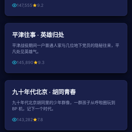
147,555
9.2
46分钟 / 集
战争
平津往事 · 英雄归处
平津战役期间一户普通人家与几位地下党员的隐秘往来，平
凡处见英雄气。
145,890
9.3
43分钟 / 集
年代
九十年代北京 · 胡同青春
九十年代北京胡同里的少年群像，一群孩子从呼啦圈玩到
BP 机，记下一个时代。
143,282
7.8
154分钟