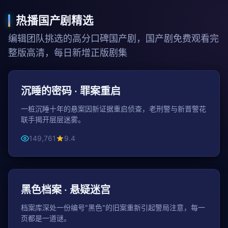
热播国产剧精选
编辑团队挑选的高分口碑国产剧，国产剧免费观看完
整版高清，每日新增正版剧集
46分钟 / 集
悬疑
沉睡的密码 · 罪案重启
一桩沉睡十年的悬案因新证据重启侦查，老刑警与新晋警花
联手揭开层层迷雾。
149,761
9.4
47分钟 / 集
悬疑
黑色档案 · 悬疑迷宫
档案库深处一份编号"黑色"的旧案重新引起警局注意，每一
页都是一道谜。