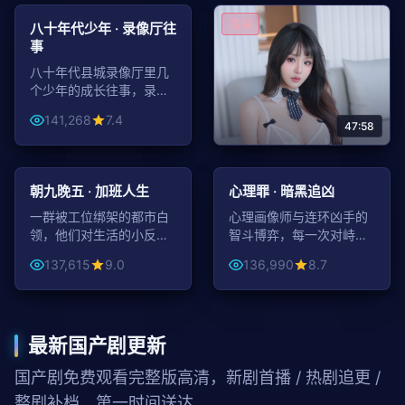
年代
古装
八十年代少年 · 录像厅往
事
八十年代县城录像厅里几
个少年的成长往事，录像
带里有港片，也有他们的
141,268
7.4
整个青春。
47:58
50:13
46:36
凤舞九天 · 倾国之恋
都市
悬疑
朝九晚五 · 加班人生
心理罪 · 暗黑追凶
舞姬一舞倾国，帝王一念
倾城。深宫之内爱恨纠
一群被工位绑架的都市白
心理画像师与连环凶手的
缠，最终成就一段倾世绝
领，他们对生活的小反抗
智斗博弈，每一次对峙都
141,189
9.0
恋。
与大坚守。
触碰人性最深处的阴影。
137,615
9.0
136,990
8.7
最新国产剧更新
国产剧免费观看完整版高清，新剧首播 / 热剧追更 /
整剧补档，第一时间送达