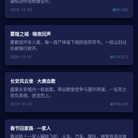
硬核动作戏燃爆全片。
2024-12-09
91,383
NEW
雾隐之城 · 暗夜回声
雾都连环杀人案，每一具尸体留下相同诡异符号。一段尘封过
往被强行掀开。
2024-12-07
133,572
NEW
长安风云录 · 大唐血歌
盛唐长安城内一桩血案，牵出朝堂党争与塞外阴谋。一名死士
背负真相，逆流而上。
2024-10-23
100,016
NEW
春节回家路 · 一家人
春运路上一家人辗转飞机、火车、汽车、摩托，啼笑皆非中体