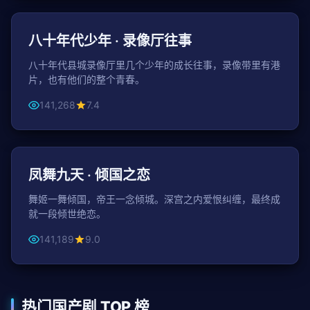
年代
八十年代少年 · 录像厅往事
八十年代县城录像厅里几个少年的成长往事，录像带里有港
片，也有他们的整个青春。
141,268
7.4
47分钟 / 集
古装
凤舞九天 · 倾国之恋
舞姬一舞倾国，帝王一念倾城。深宫之内爱恨纠缠，最终成
就一段倾世绝恋。
141,189
9.0
热门国产剧 TOP 榜