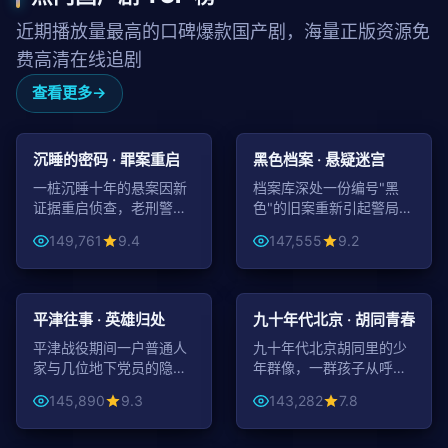
近期播放量最高的口碑爆款国产剧，海量正版资源免
费高清在线追剧
查看更多
46:03
47:02
悬疑
悬疑
沉睡的密码 · 罪案重启
黑色档案 · 悬疑迷宫
一桩沉睡十年的悬案因新
档案库深处一份编号"黑
证据重启侦查，老刑警与
色"的旧案重新引起警局注
新晋警花联手揭开层层迷
意，每一页都是一道谜。
149,761
9.4
147,555
9.2
雾。
46:47
43:35
战争
年代
平津往事 · 英雄归处
九十年代北京 · 胡同青春
平津战役期间一户普通人
九十年代北京胡同里的少
家与几位地下党员的隐秘
年群像，一群孩子从呼啦
往来，平凡处见英雄气。
圈玩到 BP 机，记下一个
145,890
9.3
143,282
7.8
时代。
99:18